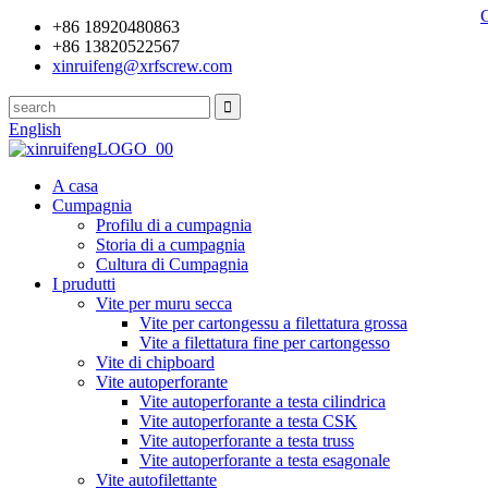
+86 18920480863
+86 13820522567
xinruifeng@xrfscrew.com
English
A casa
Cumpagnia
Profilu di a cumpagnia
Storia di a cumpagnia
Cultura di Cumpagnia
I prudutti
Vite per muru secca
Vite per cartongessu a filettatura grossa
Vite a filettatura fine per cartongesso
Vite di chipboard
Vite autoperforante
Vite autoperforante a testa cilindrica
Vite autoperforante a testa CSK
Vite autoperforante a testa truss
Vite autoperforante a testa esagonale
Vite autofilettante