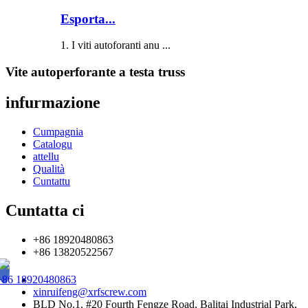
Esporta...
1. I viti autoforanti anu ...
Vite autoperforante a testa truss
infurmazione
Cumpagnia
Catalogu
attellu
Qualità
Cuntattu
Cuntatta ci
+86 18920480863
+86 13820522567
+86 18920480863
xinruifeng@xrfscrew.com
BLD No.1, #20 Fourth Fengze Road, Balitai Industrial Park,