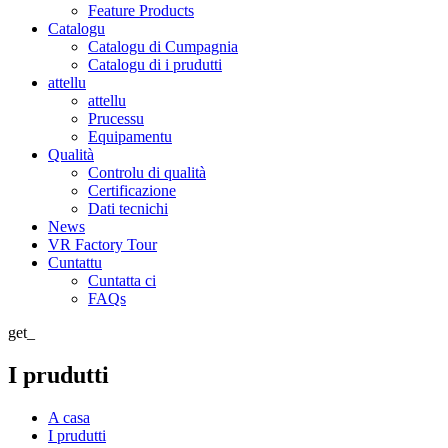
Feature Products
Catalogu
Catalogu di Cumpagnia
Catalogu di i prudutti
attellu
attellu
Prucessu
Equipamentu
Qualità
Controlu di qualità
Certificazione
Dati tecnichi
News
VR Factory Tour
Cuntattu
Cuntatta ci
FAQs
get_
I prudutti
A casa
I prudutti