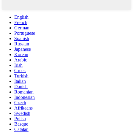
English
French
German
Portuguese
Spanish
Russian
Japanese
Korean
Arabic
Irish
Greek
Turkish
Italian
Danish
Romanian
Indonesian
Czech
Afrikaans
Swedish
Polish
Basque
Catalan