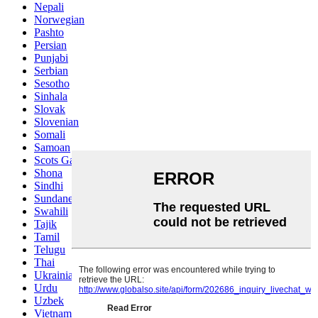
Nepali
Norwegian
Pashto
Persian
Punjabi
Serbian
Sesotho
Sinhala
Slovak
Slovenian
Somali
Samoan
Scots Gaelic
Shona
Sindhi
Sundanese
Swahili
Tajik
Tamil
Telugu
Thai
Ukrainian
Urdu
Uzbek
Vietnamese