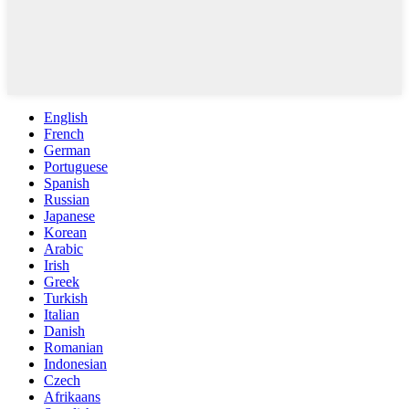
English
French
German
Portuguese
Spanish
Russian
Japanese
Korean
Arabic
Irish
Greek
Turkish
Italian
Danish
Romanian
Indonesian
Czech
Afrikaans