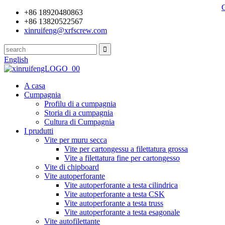
+86 18920480863
+86 13820522567
xinruifeng@xrfscrew.com
English
A casa
Cumpagnia
Profilu di a cumpagnia
Storia di a cumpagnia
Cultura di Cumpagnia
I prudutti
Vite per muru secca
Vite per cartongessu a filettatura grossa
Vite a filettatura fine per cartongesso
Vite di chipboard
Vite autoperforante
Vite autoperforante a testa cilindrica
Vite autoperforante a testa CSK
Vite autoperforante a testa truss
Vite autoperforante a testa esagonale
Vite autofilettante