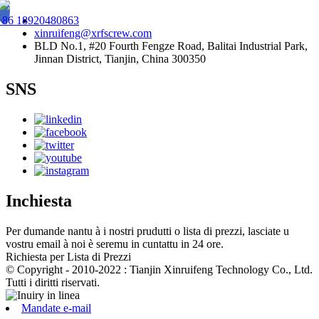
+86 18920480863
xinruifeng@xrfscrew.com
BLD No.1, #20 Fourth Fengze Road, Balitai Industrial Park,
Jinnan District, Tianjin, China 300350
SNS
Inchiesta
Per dumande nantu à i nostri prudutti o lista di prezzi, lasciate u
vostru email à noi è seremu in cuntattu in 24 ore.
Richiesta per Lista di Prezzi
© Copyright - 2010-2022 : Tianjin Xinruifeng Technology Co., Ltd.
Tutti i diritti riservati.
Mandate e-mail