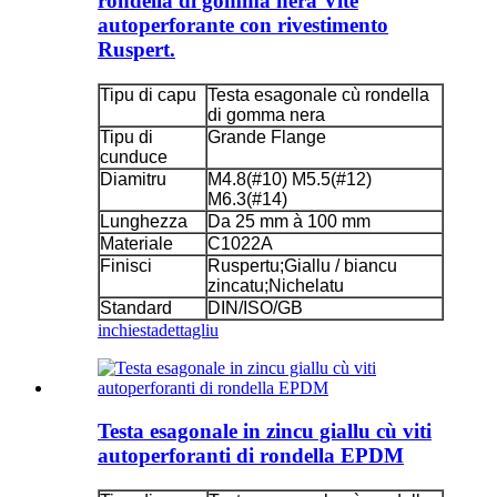
rondella di gomma nera Vite
autoperforante con rivestimento
Ruspert.
Tipu di capu
Testa esagonale cù rondella
di gomma nera
Tipu di
Grande Flange
cunduce
Diamitru
M4.8(#10) M5.5(#12)
M6.3(#14)
Lunghezza
Da 25 mm à 100 mm
Materiale
C1022A
Finisci
Ruspertu;Giallu / biancu
zincatu;Nichelatu
Standard
DIN/ISO/GB
inchiesta
dettagliu
Testa esagonale in zincu giallu cù viti
autoperforanti di rondella EPDM