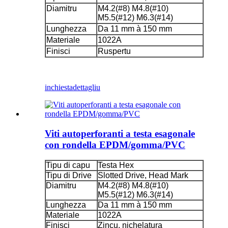
Diamitru
M4.2(#8) M4.8(#10)
M5.5(#12) M6.3(#14)
Lunghezza
Da 11 mm à 150 mm
Materiale
1022A
Finisci
Ruspertu
inchiesta
dettagliu
Viti autoperforanti a testa esagonale
con rondella EPDM/gomma/PVC
Tipu di capu
Testa Hex
Tipu di Drive
Slotted Drive, Head Mark
Diamitru
M4.2(#8) M4.8(#10)
M5.5(#12) M6.3(#14)
Lunghezza
Da 11 mm à 150 mm
Materiale
1022A
Finisci
Zincu, nichelatura