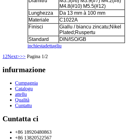
Diamitru
M3.5(#6) M3.9(#7) M4.2(#8)
M4.8(#10) M5.5(#12)
Lunghezza
Da 13 mm à 100 mm
Materiale
C1022A
Finisci
Giallu / biancu zincatu;Nikel
Plated;Ruspertu
Standard
DIN/ISO/GB
inchiesta
dettagliu
1
2
Next>
>>
Pagina 1/2
infurmazione
Cumpagnia
Catalogu
attellu
Qualità
Cuntattu
Cuntatta ci
+86 18920480863
+86 13820522567