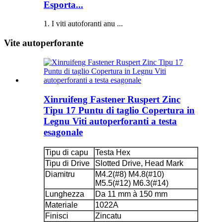
Esporta...
1. I viti autoforanti anu ...
Vite autoperforante
Xinruifeng Fastener Ruspert Zinc
Tipu 17 Puntu di taglio Copertura in
Legnu Viti autoperforanti a testa
esagonale
Tipu di capu
Testa Hex
Tipu di Drive
Slotted Drive, Head Mark
Diamitru
M4.2(#8) M4.8(#10)
M5.5(#12) M6.3(#14)
Lunghezza
Da 11 mm à 150 mm
Materiale
1022A
Finisci
Zincatu