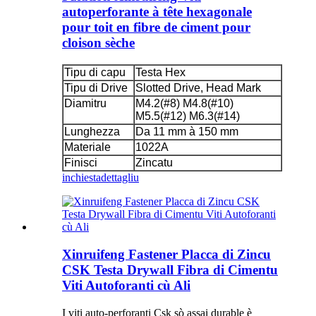
autoperforante à tête hexagonale
pour toit en fibre de ciment pour
cloison sèche
Tipu di capu
Testa Hex
Tipu di Drive
Slotted Drive, Head Mark
Diamitru
M4.2(#8) M4.8(#10)
M5.5(#12) M6.3(#14)
Lunghezza
Da 11 mm à 150 mm
Materiale
1022A
Finisci
Zincatu
inchiesta
dettagliu
Xinruifeng Fastener Placca di Zincu
CSK Testa Drywall Fibra di Cimentu
Viti Autoforanti cù Ali
I viti auto-perforanti Csk sò assai durable è