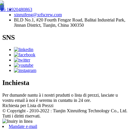
+86 18920480863
xinruifeng@xrfscrew.com
BLD No.1, #20 Fourth Fengze Road, Balitai Industrial Park,
Jinnan District, Tianjin, China 300350
SNS
Inchiesta
Per dumande nantu à i nostri prudutti o lista di prezzi, lasciate u
vostru email à noi è seremu in cuntattu in 24 ore.
Richiesta per Lista di Prezzi
© Copyright - 2010-2022 : Tianjin Xinruifeng Technology Co., Ltd.
Tutti i diritti riservati.
Mandate e-mail