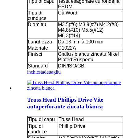
Tipu di capu
Testa esagonale cù rondella
EPDM
Tipu di
Cù Word
cunduce
Diamitru
M3.5(#6) M3.9(#7) M4.2(#8)
M4.8(#10) M5.5(#12)
M6.3(#14)
Lunghezza
Da 13 mm à 100 mm
Materiale
C1022A
Finisci
Giallu / biancu zincatu;Nikel
Plated;Ruspertu
Standard
DIN/ISO/GB
inchiesta
dettagliu
Truss Head Phillips Drive Vite
autoperforante zincata bianca
Tipu di capu
Truss Head
Tipu di
Phillip Drive
cunduce