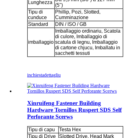
Lunghezza
(5")
Tipu di
Phillip, Pozi, Slotted,
cunduce
Cumminazione
Standard
DIN / ISO / GB
Imballaggio ordinariu, Scatola
di culore, Imballaggio di
imballaggio
scatula di legnu, Imballaggio
di cartone chjucu, Imballatu in
sacchetti tessuti
inchiesta
dettagliu
Xinruifeng Fastener Building
Hardware Tornillos Ruspert SDS Self
Perforante Scerws
Tipu di capu
Testa Hex
Tipu di Drive
Slotted Drive, Head Mark