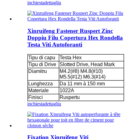
inchiesta
dettagliu
Xinruifeng Fastener Ruspert Zinc
Doppiu Filu Copertura Hex Rondella
Testa Viti Autoforanti
Tipu di capu
Testa Hex
Tipu di Drive
Slotted Drive, Head Mark
Diamitru
M4.2(#8) M4.8(#10)
M5.5(#12) M6.3(#14)
Lunghezza
Da 11 mm à 150 mm
Materiale
1022A
Finisci
Ruspertu
inchiesta
dettagliu
Fixation Xinruifeng Viti