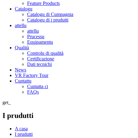
Feature Products
Catalogu
Catalogu di Cumpagnia
Catalogu di i prudutti
attellu
attellu
Prucessu
Equipamentu
Qualità
Controlu di qualità
Certificazione
Dati tecnichi
News
VR Factory Tour
Cuntattu
Cuntatta ci
FAQs
get_
I prudutti
A casa
I prudutti