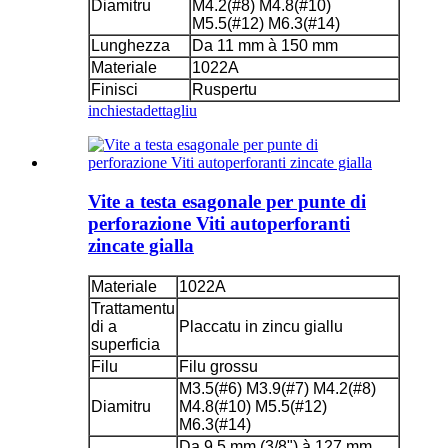
Diamitru
M4.2(#8) M4.8(#10)
M5.5(#12) M6.3(#14)
Lunghezza
Da 11 mm à 150 mm
Materiale
1022A
Finisci
Ruspertu
inchiesta
dettagliu
Vite a testa esagonale per punte di
perforazione Viti autoperforanti
zincate gialla
Materiale
1022A
Trattamentu
di a
Placcatu in zincu giallu
superficia
Filu
Filu grossu
M3.5(#6) M3.9(#7) M4.2(#8)
Diamitru
M4.8(#10) M5.5(#12)
M6.3(#14)
Da 9,5 mm (3/8") à 127 mm