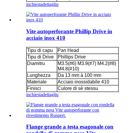
inchiesta
dettagliu
Vite autoperforante Phillip Drive in
acciaio inox 410
Tipu di capu
Pan Head
Tipu di Drive
Phillips Drive
Diamitru
M3.5(#6) M3.9(#7) M4.2(#8)
M4.8(#10)
Lunghezza
Da 13 mm à 100 mm
Materiale
Acciaio inossidabile 410
Finisci
Culore di sè stessu
inchiesta
dettagliu
Flange grande a testa esagonale con