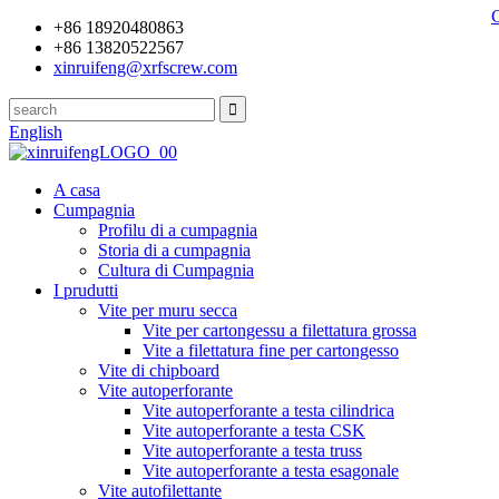
+86 18920480863
+86 13820522567
xinruifeng@xrfscrew.com
English
A casa
Cumpagnia
Profilu di a cumpagnia
Storia di a cumpagnia
Cultura di Cumpagnia
I prudutti
Vite per muru secca
Vite per cartongessu a filettatura grossa
Vite a filettatura fine per cartongesso
Vite di chipboard
Vite autoperforante
Vite autoperforante a testa cilindrica
Vite autoperforante a testa CSK
Vite autoperforante a testa truss
Vite autoperforante a testa esagonale
Vite autofilettante