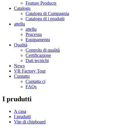
Feature Products
Catalogu
Catalogu di Cumpagnia
Catalogu di i prudutti
attellu
attellu
Prucessu
Equipamentu
Qualità
Controlu di qualità
Certificazione
Dati tecnichi
News
VR Factory Tour
Cuntattu
Cuntatta ci
FAQs
I prudutti
A casa
I prudutti
Vite di chipboard