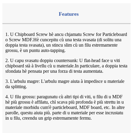
Features
1. U Chipboard Screw hè ancu chjamatu Screw for Particleboard
o Screw MDF.Hè cuncepitu cù una testa svasata (di solitu una
doppia testa svasata), un stincu slim cù un filu estremamente
grossu, è un puntu auto-tapping.
2. U capu svasatu doppiu countersunk: U flat-head face u viti
chipboard stà à livellu cù u materiale.In particulare, a doppia testa
sfondata hè pensata per una forza di testa aumentata.
3. L'arbulu magre: L'arbulu magre aiuta à impedisce u materiale
da splitting.
4. U filu grossu: paragunatu cù altri tipi di viti, u filu di u MDF
hè più grossu è affilatu, chì scava più profonda è più strettu in u
materiale morbidu cum'è particleboard, MDF board, etc. In altre
parolle, questu aiuta più. parte di u materiale per esse incrustatu
in u filu, creendu un grip estremamente fermu.