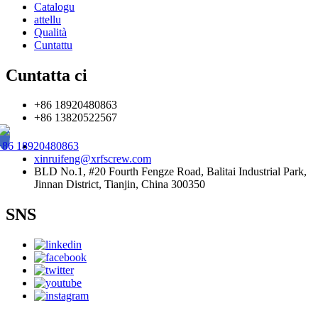
Catalogu
attellu
Qualità
Cuntattu
Cuntatta ci
+86 18920480863
+86 13820522567
+86 18920480863
xinruifeng@xrfscrew.com
BLD No.1, #20 Fourth Fengze Road, Balitai Industrial Park,
Jinnan District, Tianjin, China 300350
SNS