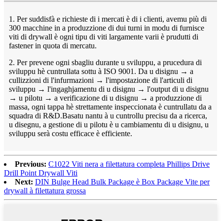
1. Per suddisfà e richieste di i mercati è di i clienti, avemu più di
300 macchine in a produzzione di dui turni in modu di furnisce
viti di drywall è ogni tipu di viti largamente varii è prudutti di
fastener in quota di mercatu.
2. Per prevene ogni sbagliu durante u sviluppu, a prucedura di
sviluppu hè cuntrullata sottu à ISO 9001. Da u disignu → a
cullizzioni di l'infurmazioni → l'impostazione di l'articuli di
sviluppu → l'ingaghjamentu di u disignu → l'output di u disignu
→ u pilotu → a verificazione di u disignu → a produzzione di
massa, ogni tappa hè strettamente inspeccionata è cuntrullatu da a
squadra di R&D.Basatu nantu à u cuntrollu precisu da a ricerca,
u disegnu, a gestione di u pilotu è u cambiamentu di u disignu, u
sviluppu serà costu efficace è efficiente.
Previous:
C1022 Viti nera a filettatura completa Phillips Drive
Drill Point Drywall Viti
Next:
DIN Bulge Head Bulk Package è Box Package Vite per
drywall à filettatura grossa