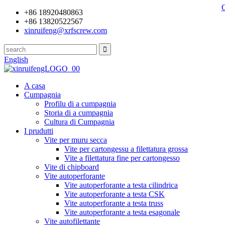
+86 18920480863
+86 13820522567
xinruifeng@xrfscrew.com
English
A casa
Cumpagnia
Profilu di a cumpagnia
Storia di a cumpagnia
Cultura di Cumpagnia
I prudutti
Vite per muru secca
Vite per cartongessu a filettatura grossa
Vite a filettatura fine per cartongesso
Vite di chipboard
Vite autoperforante
Vite autoperforante a testa cilindrica
Vite autoperforante a testa CSK
Vite autoperforante a testa truss
Vite autoperforante a testa esagonale
Vite autofilettante