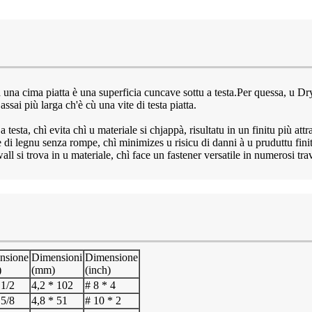
ta una cima piatta è una superficia cuncave sottu a testa.Per quessa, 
ssai più larga ch'è cù una vite di testa piatta.
a testa, chì evita chì u materiale si chjappà, risultatu in un finitu più attr
di legnu senza rompe, chì minimizes u risicu di danni à u pruduttu fini
all si trova in u materiale, chì face un fastener versatile in numerosi tra
nsione
Dimensioni
Dimensione
)
(mm)
(inch)
 1/2
4,2 * 102
# 8 * 4
 5/8
4,8 * 51
# 10 * 2