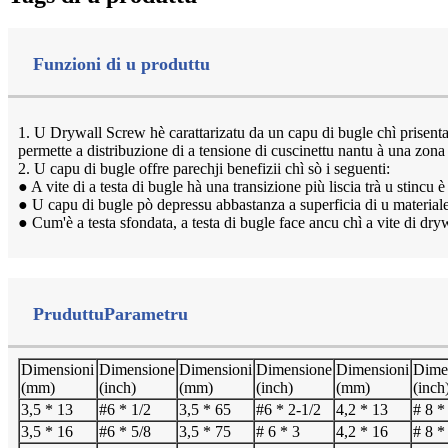
Funzioni di u produttu
1. U Drywall Screw hè carattarizatu da un capu di bugle chì prisen
permette a distribuzione di a tensione di cuscinettu nantu à una zona a
2. U capu di bugle offre parechji benefizii chì sò i seguenti:
● A vite di a testa di bugle hà una transizione più liscia trà u stincu è 
● U capu di bugle pò depressu abbastanza a superficia di u materiale 
● Cum'è a testa sfondata, a testa di bugle face ancu chì a vite di dryw
Pruduttu
Parametru
Dimensioni
Dimensione
Dimensioni
Dimensione
Dimensioni
Dime
(mm)
(inch)
(mm)
(inch)
(mm)
(inch
3,5 * 13
#6 * 1/2
3,5 * 65
#6 * 2-1/2
4,2 * 13
# 8 *
3,5 * 16
#6 * 5/8
3,5 * 75
# 6 * 3
4,2 * 16
# 8 *