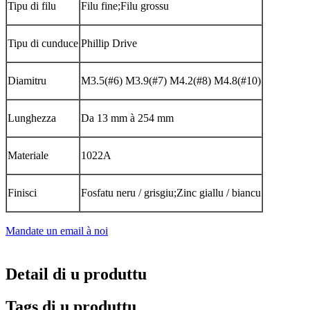
Tipu di filu
Filu fine;Filu grossu
Tipu di cunduce
Phillip Drive
Diamitru
M3.5(#6) M3.9(#7) M4.2(#8) M4.8(#10)
Lunghezza
Da 13 mm à 254 mm
Materiale
1022A
Finisci
Fosfatu neru / grisgiu;Zinc giallu / biancu
Mandate un email à noi
Detail di u produttu
Tags di u produttu