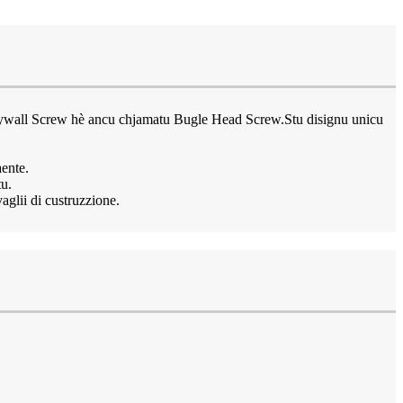
u Drywall Screw hè ancu chjamatu Bugle Head Screw.Stu disignu unicu
aente.
tu.
vaglii di custruzzione.