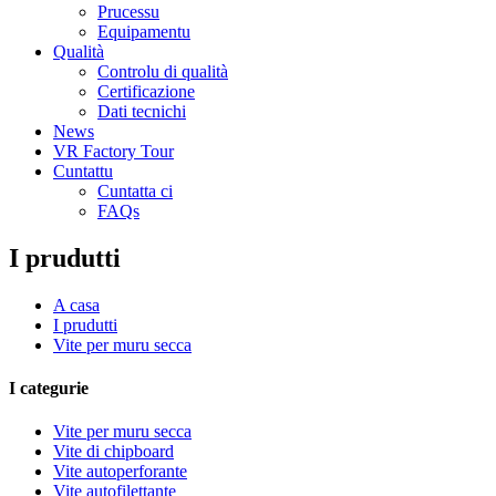
Prucessu
Equipamentu
Qualità
Controlu di qualità
Certificazione
Dati tecnichi
News
VR Factory Tour
Cuntattu
Cuntatta ci
FAQs
I prudutti
A casa
I prudutti
Vite per muru secca
I categurie
Vite per muru secca
Vite di chipboard
Vite autoperforante
Vite autofilettante