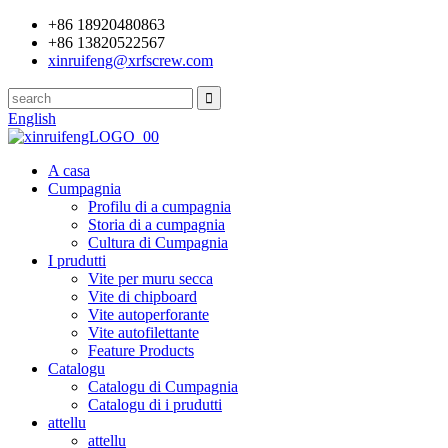
+86 18920480863
+86 13820522567
xinruifeng@xrfscrew.com
English
A casa
Cumpagnia
Profilu di a cumpagnia
Storia di a cumpagnia
Cultura di Cumpagnia
I prudutti
Vite per muru secca
Vite di chipboard
Vite autoperforante
Vite autofilettante
Feature Products
Catalogu
Catalogu di Cumpagnia
Catalogu di i prudutti
attellu
attellu